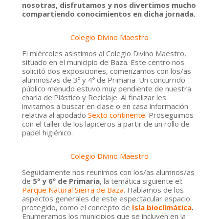
nosotras, disfrutamos y nos divertimos mucho
compartiendo conocimientos en dicha jornada.
Colegio Divino Maestro
El
miércoles
asistimos al
Colegio Divino Maestro,
situado en el municipio de
Baza
. Este centro nos
solicitó dos exposiciones, comenzamos con los/as
alumnos/as de
3º y 4º de Primaria
. Un concurrido
público menudo estuvo muy pendiente de nuestra
charla de:
Plástico y Reciclaje.
Al finalizar les
invitamos a buscar en clase o en casa información
relativa al apodado
Sexto continente.
Proseguimos
con el taller de los lapiceros a partir de un rollo de
papel higiénico.
Colegio Divino Maestro
Seguidamente nos reunimos con los/as alumnos/as
de
5º y 6º de Primaria
, la temática siguiente el:
Parque Natural Sierra de Baza
. Hablamos de los
aspectos generales de este espectacular espacio
protegido, como el concepto de
Isla bioclimática
.
Enumeramos los municipios que se incluyen en la