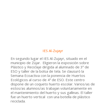
IES Al-Zujayr
En segundo lugar el
IES Al-Zujayr
, situado en el
municipio de
Zújar
. Eligieron la exposición sobre
Plástico y Reciclaje
dirigida al alumnado de
3º de
ESO y taller
de la
bolsa de tela
. Se clausuró la
Semana Ecoactiva
con la ponencia de
Huertos
Ecológicos
al curso de
4º de ESO.
Este centro
dispone de un coqueto huerto escolar. Varios/as de
estos/as alumnos/as trabajan voluntariamente en
el mantenimiento del huerto y sus gallinas. El taller
fue un
huerto vertical
con una
botella de plástico
reciclada.