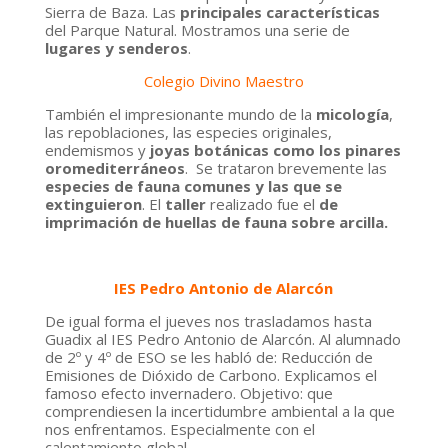
Sierra de Baza. Las
principales características
del Parque Natural. Mostramos una serie de
lugares y senderos
.
Colegio Divino Maestro
También el
impresionante mundo de la
micología
,
las repoblaciones, las especies originales,
endemismos y
joyas botánicas como los pinares
oromediterráneos
. Se trataron brevemente las
especies de fauna comunes y las que
se
extinguieron
. El
taller
realizado fue el
de
imprimación de huellas de fauna sobre arcilla.
IES Pedro Antonio de Alarcón
De igual forma el
jueves
nos trasladamos hasta
Guadix
al
IES Pedro Antonio de Alarcón.
Al alumnado
de
2º y 4º de ESO
se les habló de:
Reducción de
Emisiones de Dióxido de Carbono
. Explicamos el
famoso
efecto invernadero.
Objetivo: que
comprendiesen la incertidumbre ambiental a la que
nos enfrentamos. Especialmente con el
calentamiento global
.