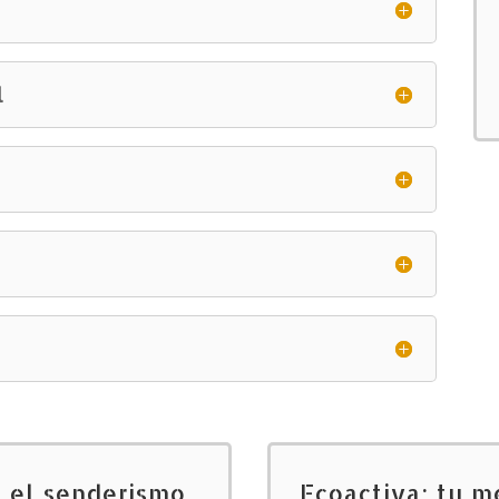
l
o el senderismo
Ecoactiva: tu m