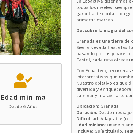
En Ecoactiva diseñamos e
todos los niveles, siempre
garantía de contar con gu
primeras marcas.
Descubre la magia del s
Granada es una tierra de 
Sierra Nevada hasta las f
pasando por los pinares de
Castril, cada ruta ofrece u
Con Ecoactiva, recorrerás

interpretativas que combin
Nuestro objetivo es que di
divertida y enriquecedora
caminar y maravillarte con
Edad mínima
Ubicación:
Granada
Desde 6 Años
Duración:
Desde media jor
Dificultad:
Adaptable (ruta
Edad mínima:
Desde 6 años
Incluye:
Guía titulado, seg