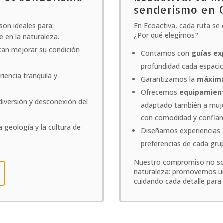
senderismo en 
on ideales para:
En Ecoactiva, cada ruta se 
¿Por qué elegirnos?
e en la naturaleza.
scan mejorar su condición
Contamos con
guías ex
profundidad cada espacio
iencia tranquila y
Garantizamos la
máxima
Ofrecemos
equipamien
iversión y desconexión del
adaptado también a mujer
con comodidad y confian
a geología y la cultura de
Diseñamos experiencias
preferencias de cada gru
Nuestro compromiso no solo
naturaleza: promovemos 
cuidando cada detalle para