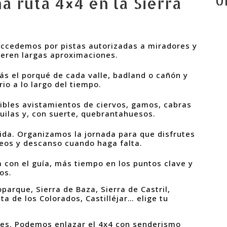
a ruta 4×4 en la Sierra
U
 Accedemos por pistas autorizadas a miradores y
uieren largas aproximaciones.
ás el porqué de cada valle, badland o cañón y
io a lo largo del tiempo.
ibles avistamientos de ciervos, gamos, cabras
uilas y, con suerte, quebrantahuesos.
da. Organizamos la jornada para que disfrutes
seos y descanso cuando haga falta.
 con el guía, más tiempo en los puntos clave y
os.
parque, Sierra de Baza, Sierra de Castril,
ta de los Colorados, Castilléjar… elige tu
des. Podemos enlazar el 4x4 con senderismo