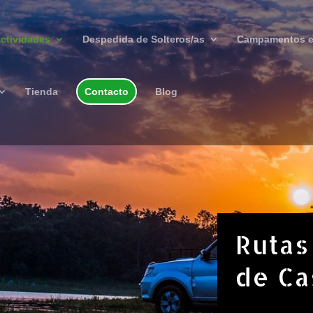
ctividades
Despedida de Solteros/as
Campamentos e
Tienda
Contacto
Blog
Rutas
de Ca