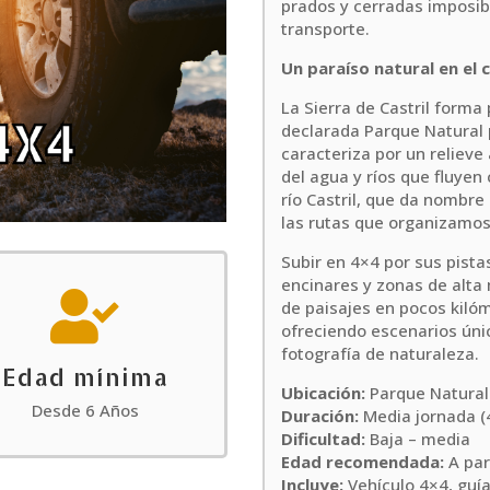
prados y cerradas imposib
transporte.
Un paraíso natural en el
La Sierra de Castril forma
declarada Parque Natural 
caracteriza por un reliev
del agua y ríos que fluyen 
río Castril, que da nombr
las rutas que organizamos
Subir en 4×4 por sus pista
encinares y zonas de alta

de paisajes en pocos kiló
ofreciendo escenarios úni
fotografía de naturaleza.
Edad mínima
Ubicación:
Parque Natural 
Desde 6 Años
Duración:
Media jornada (4
Dificultad:
Baja – media
Edad recomendada:
A par
Incluye:
Vehículo 4×4, guía