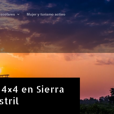
scolares
Mujer y turismo activo
 4×4 en Sierra
stril