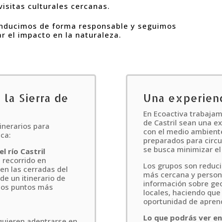
isitas culturales cercanas.
onducimos de forma responsable y seguimos
r el impacto en la naturaleza.
la Sierra de
Una experienc
En Ecoactiva trabajam
de Castril sean una e
inerarios para
con el medio ambiente
sca:
preparados para circu
se busca minimizar el
l río Castril
 recorrido en
Los grupos son reduci
en las cerradas del
más cercana y person
 de un itinerario de
información sobre geol
los puntos más
locales, haciendo que
oportunidad de apren
Lo que podrás ver en
quieren adentrarse en