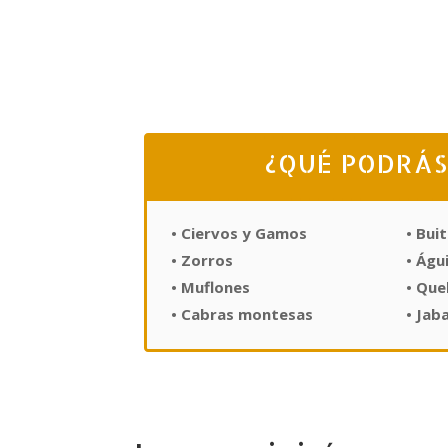
¿QUÉ PODRÁS
• Ciervos y Gamos
• Bui
• Zorros
• Águ
• Muflones
• Qu
• Cabras montesas
• Jaba