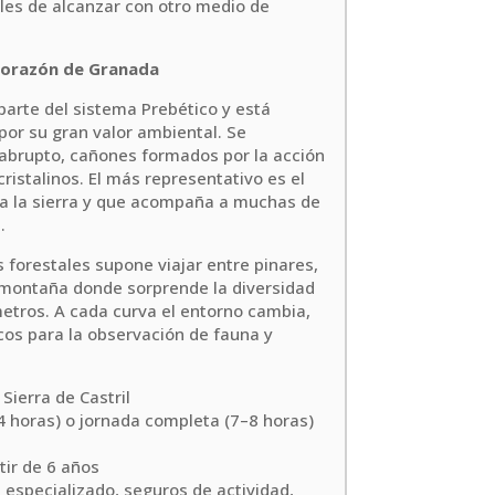
les de alcanzar con otro medio de
 corazón de Granada
 parte del sistema Prebético y está
por su gran valor ambiental. Se
e abrupto, cañones formados por la acción
cristalinos. El más representativo es el
e a la sierra y que acompaña a muchas de
.
s forestales supone viajar entre pinares,
 montaña donde sorprende la diversidad
metros. A cada curva el entorno cambia,
cos para la observación de fauna y
Sierra de Castril
 horas) o jornada completa (7–8 horas)
tir de 6 años
 especializado, seguros de actividad,