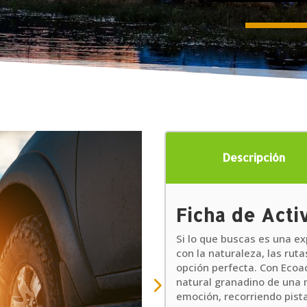
Descripción
Ficha de Acti
Si lo que buscas es una ex
con la naturaleza, las ruta
opción perfecta. Con Ecoa
natural granadino de una 
emoción, recorriendo pist