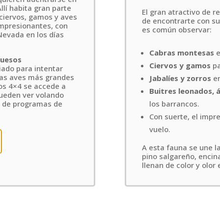
llí habita gran parte
El gran atractivo de re
 ciervos, gamos y aves
de encontrarte con su 
impresionantes, con
es común observar:
Nevada en los días
Cabras montesas
e
huesos
Ciervos y gamos
pa
giado para intentar
las aves más grandes
Jabalíes y zorros
en
os 4×4 se accede a
Buitres leonados, á
pueden ver volando
o de programas de
los barrancos.
Con suerte, el impr
vuelo.
A esta fauna se une la
pino salgareño, encin
llenan de color y olor 