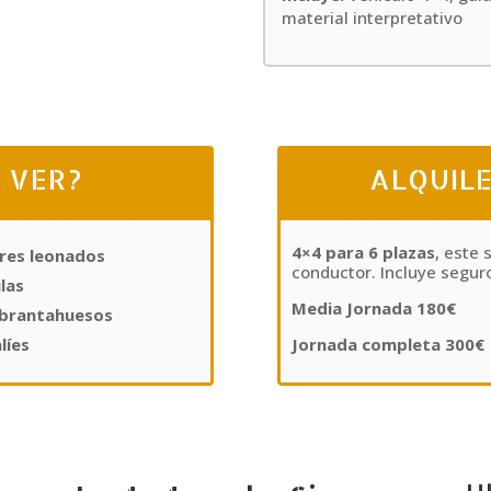
material interpretativo
 VER?
ALQUILE
4×4
para 6 plazas
, este 
tres leonados
conductor. Incluye seguro
ilas
Media Jornada 180€
ebrantahuesos
líes
Jornada completa 300€