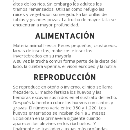
altos de los ríos. Sin embargo los adultos los
tramos remansados. Utilizan como refugio las
raíces y vegetación sumergida. En las orillas de
tablas y grandes pozas. La trucha de mayor talla se
encuentran a mayor profundidad.
ALIMENTACIÓN
Materia animal fresca: Peces pequeños, crustáceos,
larvas de insectos, moluscos e insectos.
Invertebrados en su mayoría
A su vez la trucha común forma parte de la dieta del
lucio, la culebra viperina, el visón europeo y la nutria.
REPRODUCCIÓN
Se reproduce en otoño o invierno, el nido se llama
frezadero. El macho fertiliza los huevos y las
hembras excavan sus nidos en el sustrato del lecho.
Después la hembra cubre los huevos con cantos y
gravas. El número varia entre 350 y 1.220. Los
huevos enterrados se incuban de 1 a 3 meses.
Eclosionan en la primavera siguiente cuando
aparecen los alevines en los riachuelos. Y
finalmente se trasladan a aguas más profundas.