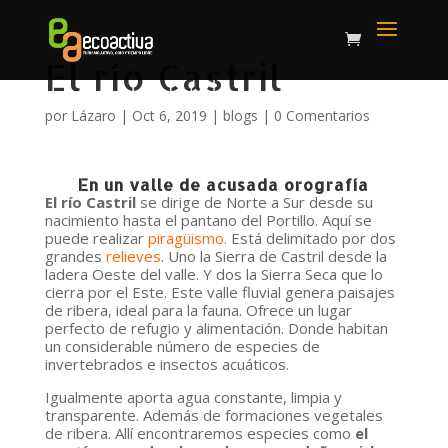
El río Castril
por
Lázaro
|
Oct 6, 2019
|
blogs
|
0 Comentarios
En un valle de acusada orografía
El río Castril
se dirige de Norte a Sur desde su
nacimiento hasta el pantano del Portillo. Aquí se
puede realizar
piragüismo.
Está delimitado por dos
grandes
relieves
. Uno la Sierra de Castril desde la
ladera Oeste del valle. Y dos la Sierra Seca que lo
cierra por el Este. Este valle fluvial genera paisajes
de ribera, ideal para la fauna. Ofrece un lugar
perfecto de refugio y alimentación. Donde habitan
un considerable número de especies de
invertebrados e insectos acuáticos.
Igualmente aporta agua constante, limpia y
transparente. Además de formaciones vegetales
de ribera. Allí encontraremos especies como
el