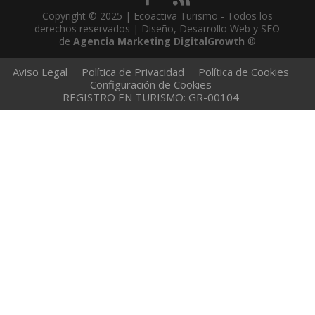
Copyright © 2025 | Ecoactiva Turismo - Todos los
derechos reservados | Diseño, Desarrollo Web y SEO
de
Agencia Marketing DigitalGrowth
®
Aviso Legal
Política de Privacidad
Política de Cookies
Configuración de Cookies
REGISTRO EN TURISMO: GR-00104