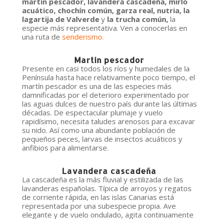
martín pescador, lavandera cascadeña, mirlo
acuático, chochín común, garza real, nutria,
la
lagartija de Valverde
y
la trucha común,
la
especie más representativa. Ven a conocerlas en
una ruta de
senderismo
.
M
artín pescador
Presente en casi todos los ríos y humedales de la
Península hasta hace relativamente poco tiempo, el
martín pescador es una de las especies más
damnificadas por el deterioro experimentado por
las aguas dulces de nuestro país durante las últimas
décadas. De espectacular plumaje y vuelo
rapidísimo, necesita taludes arenosos para excavar
su nido. Así como una abundante población de
pequeños peces, larvas de insectos acuáticos y
anfibios para alimentarse.
Lavandera cascadeña
La cascadeña es la más fluvial y estilizada de las
lavanderas españolas. Típica de arroyos y regatos
de corriente rápida, en las islas Canarias está
representada por una subespecie propia. Ave
elegante y de vuelo ondulado, agita continuamente