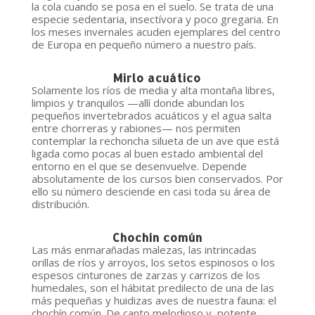
la cola cuando se posa en el suelo. Se trata de una
especie sedentaria, insectívora y poco gregaria. En
los meses invernales acuden ejemplares del centro
de Europa en pequeño número a nuestro país.
Mirlo
acuático
Solamente los ríos de media y alta montaña libres,
limpios y tranquilos —allí donde abundan los
pequeños invertebrados acuáticos y el agua salta
entre chorreras y rabiones— nos permiten
contemplar la rechoncha silueta de un ave que está
ligada como pocas al buen estado ambiental del
entorno en el que se desenvuelve. Depende
absolutamente de los cursos bien conservados. Por
ello su número desciende en casi toda su área de
distribución.
Chochín común
Las más enmarañadas malezas, las intrincadas
orillas de ríos y arroyos, los setos espinosos o los
espesos cinturones de zarzas y carrizos de los
humedales, son el hábitat predilecto de una de las
más pequeñas y huidizas aves de nuestra fauna: el
chochín común. De canto melodioso y potente,