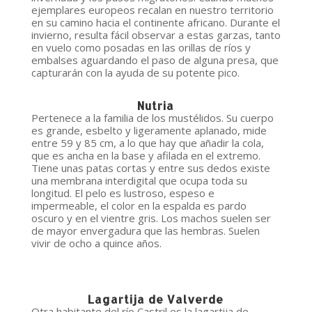
ejemplares europeos recalan en nuestro territorio
en su camino hacia el continente africano. Durante el
invierno, resulta fácil observar a estas garzas, tanto
en vuelo como posadas en las orillas de ríos y
embalses aguardando el paso de alguna presa, que
capturarán con la ayuda de su potente pico.
Nutria
Pertenece a la familia de los mustélidos. Su cuerpo
es grande, esbelto y ligeramente aplanado, mide
entre 59 y 85 cm, a lo que hay que añadir la cola,
que es ancha en la base y afilada en el extremo.
Tiene unas patas cortas y entre sus dedos existe
una membrana interdigital que ocupa toda su
longitud. El pelo es lustroso, espeso e
impermeable, el color en la espalda es pardo
oscuro y en el vientre gris. Los machos suelen ser
de mayor envergadura que las hembras. Suelen
vivir de ocho a quince años.
Lagartija de Valverde
Otra habitante del río Castril es la lagartija de