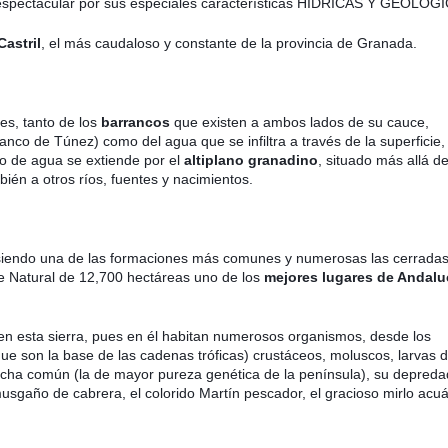
espectacular por sus especiales características HÍDRICAS Y GEOLÓG
Castril
, el más caudaloso y constante de la provincia de Granada.
es, tanto de los
barrancos
que existen a ambos lados de su cauce,
nco de Túnez) como del agua que se infiltra a través de la superficie,
do de agua se extiende por el
altiplano granadino
, situado más allá de
bién a otros ríos, fuentes y nacimientos.
, siendo una de las formaciones más comunes y numerosas las cerrada
e Natural de 12,700 hectáreas uno de los
mejores lugares de Andalu
en esta sierra, pues en él habitan numerosos organismos, desde los
ue son la base de las cadenas tróficas) crustáceos, moluscos, larvas 
rucha común (la de mayor pureza genética de la península), su depred
usgaño de cabrera, el colorido Martín pescador, el gracioso mirlo acuá