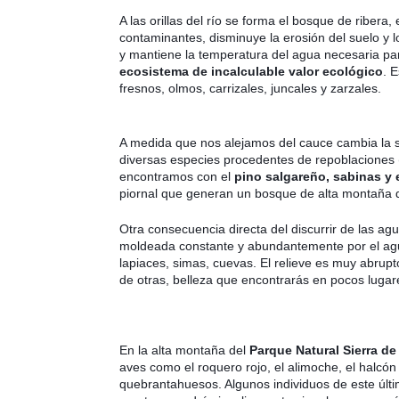
A las orillas del río se forma el bosque de ribe
contaminantes, disminuye la erosión del suelo y l
y mantiene la temperatura del agua necesaria para
ecosistema de incalculable valor ecológico
. 
fresnos, olmos, carrizales,
juncales y zarzales.
A medida que nos alejamos del cauce cambia la s
diversas especies procedentes de repoblaciones (
encontramos con el
pino salgareño, sabinas y 
piornal que generan un bosque de alta montaña 
Otra consecuencia directa del discurrir de las agua
moldeada constante y abundantemente por el agu
lapiaces, simas, cuevas.
El relieve es muy abrupt
de otras, belleza que encontrarás en pocos lugar
En la alta montaña del
Parque Natural Sierra de 
aves como el roquero rojo, el alimoche, el halcón p
quebrantahuesos. Algunos individuos de este últ