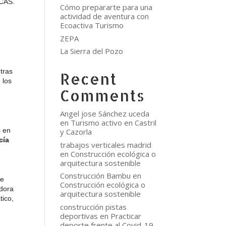
ICAS.
Cómo prepararte para una
actividad de aventura con
Ecoactiva Turismo
ZEPA
La Sierra del Pozo
 tras
Recent
 los
Comments
Angel jose Sánchez uceda
en
Turismo activo en Castril
s en
y Cazorla
cía
trabajos verticales madrid
en
Construcción ecológica o
arquitectura sostenible
Construcción Bambu
en
de
Construcción ecológica o
adora
arquitectura sostenible
tico,
construcción pistas
deportivas
en
Practicar
deporte frente al Covid-19