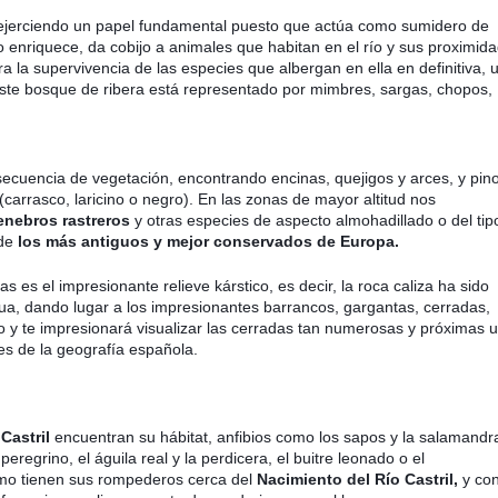
ra, ejerciendo un papel fundamental puesto que actúa como sumidero de
o enriquece, da cobijo a animales que habitan en el río y sus proximid
 la supervivencia de las especies que albergan en ella en definitiva, 
Este bosque de ribera está representado por mimbres, sargas, chopos,
ecuencia de vegetación, encontrando encinas, quejigos y arces, y pin
carrasco, laricino o negro). En las zonas de mayor altitud nos
enebros rastreros
y otras especies de aspecto almohadillado o del tip
de
los más antiguos y mejor conservados de Europa.
s es el impresionante relieve kárstico, es decir, la roca caliza ha sido
a, dando lugar a los impresionantes barrancos, gargantas, cerradas,
o y te impresionará visualizar las cerradas tan numerosas y próximas 
es de la geografía española.
Castril
e
ncuentran su hábitat, anfibios como los sapos y la salamandr
eregrino, el águila real y la perdicera, el buitre leonado o el
imo tienen sus rompederos cerca del
Nacimiento del Río Castril,
y co