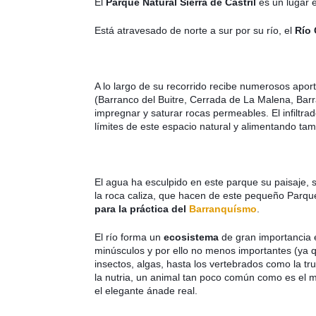
El
Parque Natural Sierra de Castril
es un lugar 
Está atravesado de norte a sur por su río, el
Río 
A lo largo de su recorrido recibe numerosos aport
(Barranco del Buitre, Cerrada de La Malena, Barra
impregnar y saturar rocas permeables. El infiltra
límites de este espacio natural y alimentando tam
El agua ha esculpido en este parque su paisaje
la roca caliza, que hacen de este pequeño Parqu
para la práctica del
Barranquísmo
.
El río forma un
ecosistema
de gran importancia 
minúsculos y por ello no menos importantes (ya q
insectos, algas, hasta los vertebrados como la t
la nutria, un animal tan poco común como es el m
el elegante ánade real.