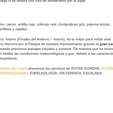
faga si se realiza una ruta de senderismo por el lugar.
, ciervo, ardilla roja, colirrojo real, chotacabras gris, paloma torcaz,
nfibios y reptiles.
hora mismo
(Finales del invierno – marzo),
es la mejor para visitar este
 río discurre por el Parque de manera impresionante gracias al
gran ca
ormando preciosos paisajes visuales y sonoros.
De manera que es mom
in olvidar las condiciones meteorológicas y que, debido a las caracterís
despistarse.
itantes de Castril
ofrecemos los servicios de RUTAS GUIADAS,
RUTA
BARRANQUISMO
, ESPELEOLOGÍA, VÍA FERRATA, ESCALADA,