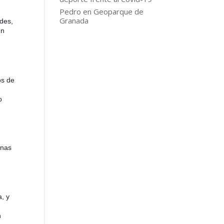
Pedro
en
Geoparque de
Granada
ades,
un
os de
o
unas
a, y
n