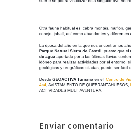
suerte se podrá visualizar esta singular ave necró
Otra fauna habitual es: cabra montés, muflón, gamo
conejo, jabalí, así como abundantes y diferentes a
La época del año en la que nos encontramos a
Parque Natural Sierra de Castril
, puesto que el
de agua
aportado por a las últimas lluvias conf
idóneo para realizar actividades por el entorno, s
geológicas y orográficas citadas, puede ser fácil 
Desde
GEOACTIVA Turismo
en el
Centro de Vis
4×4
, AVISTAMIENTO DE QUEBRANTAHUESOS,
ACTIVIDADES MULTIAVENTURA.
Enviar comentario