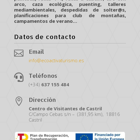
arco, caza ecológica, puenting, talleres
mediambientales, despedidas de solter@s,
planificaciones para club de montañas,
campamentos de verano…
Datos de contacto
Email

info@ecoactivaturismo.es
Teléfonos

(+34)
637
155
484
Dirección

Centro de Visitantes de Castril
C/Campo Cebas s/n – (381,95 km), 18816
Castril